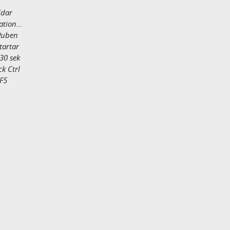
dar
tion...
uben
tartar
30 sek
ck Ctrl
F5